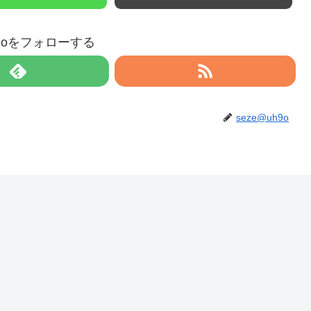
h9oをフォローする
seze@uh9o